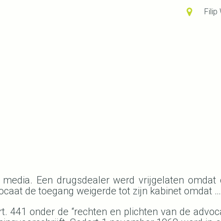
Fili
 media. Een drugsdealer werd vrijgelaten omdat
aat de toegang weigerde tot zijn kabinet omdat … d
art. 441 onder de “rechten en plichten van de advo