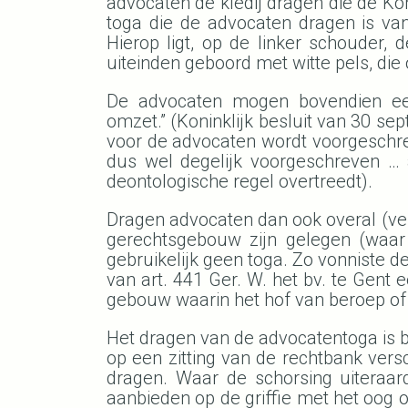
advocaten de kledij dragen die de Kon
toga die de advocaten dragen is va
Hierop ligt, op de linker schouder,
uiteinden geboord met witte pels, die
De advocaten mogen bovendien een
omzet.” (Koninklijk besluit van 30 sep
voor de advocaten wordt voorgeschrev
dus wel degelijk voorgeschreven … a
deontologische regel overtreedt).
Dragen advocaten dan ook overal (verp
gerechtsgebouw zijn gelegen (waar
gebruikelijk geen toga. Zo vonniste 
van art. 441 Ger. W. het bv. te Gent e
gebouw waarin het hof van beroep of 
Het dragen van de advocatentoga is b
op een zitting van de rechtbank ver
dragen. Waar de schorsing uiteraar
aanbieden op de griffie met het oog