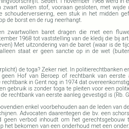
ingvoorschrijft. Sedert 1 november 1968 werd in ee
n zwart wollen stof, vooraan gesloten, met wijde
 de schouderversiering, een stuk in het midden ge
 op de borst en de rug neerhangt.
 zwartwollen baret dragen die met een fluwel
tember 1968 tot vaststelling van de kledij die bij a
en) Met uitzondering van de baret (waar is de tijd
lleen staat er geen sanctie op in de wet (buite
licht) de toga? Zeker niet. In politierechtbanken en
 geen Hof van Beroep of rechtbank van eerste a
de rechtbank in Gent nog in 1974 dat overeenkomsti
en gebruik is zonder toga te pleiten voor een politi
de rechtbank van eerste aanleg gevestigd is (Rb. Ge
ovendien enkel voorbehouden aan de leden van de b
schijnen. Advocaten daarentegen die bv. een sch
d geen verbod inhoudt om het gerechtsgebouw te
 op het bekomen van een onderhoud met een onder