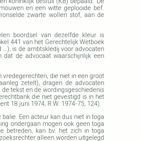
n koninklijk besluit (KB) bepaald: “De
 mouwen en een witte geplooide bef.
fronselde zwarte wollen stof, aan de
en boordsel van dezelfde kleur is
rtikel 441 van het Gerechtelijk Wetboek
 …), is de ambtskledij voor advocaten
n dat de advocaat waarschijnlijk een
 vredegerechten, die niet in een groot
anleg zetelt), dragen de advocaten
g de tekst en de wordingsgeschiedenis
erechtbank die niet gevestigd is in het
nt 18 juni 1974, R.W. 1974-75, 124).
alie. Een acteur kan dus niet in toga
orsing ondergaan mogen ook geen toga
 betreden, kan bv. het zich in toga
zoeksrechter alleen worden uitgelegd